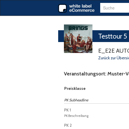
Suche
Testtour 5
E_E2E AUTO
Zurück zur Übersi
Veranstaltungsort: Muster-V
Auswahl von Tickets pro Preiskategor
Preisklasse
PK Subheadline
PK 1
PK Beschreibung
PK 2