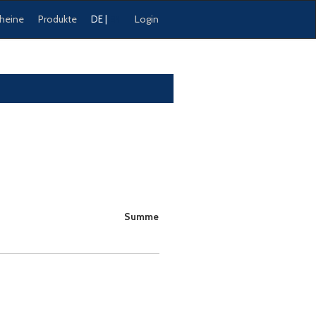
heine
Produkte
Login
DE
|
EN
Summe