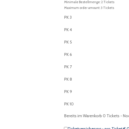
Minimale Bestellmenge: 2 Tickets
Maximum order amount: 3 Tickets
PK 3
PK 4
PK 5
PK 6
PK 7
PK 8
PK 9
PK 10
Bereits im Warenkorb
0
Tickets - No
Ticketversicherung - pro Ticket € 