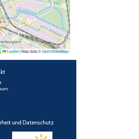
Leaflet
|
Map data ©
OpenStreetMap
kt
t
ssum
rheit und Datenschutz