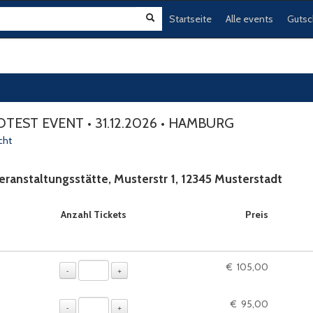
Startseite
Alle events
Gutsc
TEST EVENT • 31.12.2026 • HAMBURG
cht
eranstaltungsstätte, Musterstr 1, 12345 Musterstadt
ie, sofern verfügbar
Anzahl Tickets
Preis
€ 105,00
-
+
€ 95,00
-
+