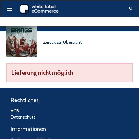
Startseite
Alle events
Zurück zur Übersicht
Gutscheine
Produkte
DE
|
EN
Lieferung nicht möglich
Login
Rechtliches
AGB
Datenschutz
Informationen