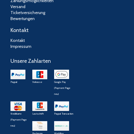
Zahlungsmöglichkeiten
Versand
Ticketversicherung
Bewertungen
Kontakt
Kontakt
Impressum
Unsere Zahlarten
Paypal
Vorkasse
Google Pay
(Payment Page
neu)
Kreditkarte
Lastschrift
Paypal Transaction
(Payment Page
neu)
Rechnung
Worldline