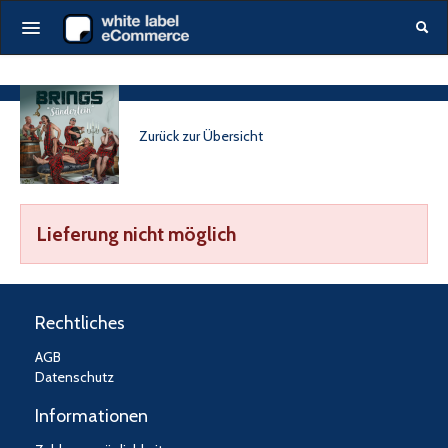
Startseite
Alle events
Zurück zur Übersicht
Gutscheine
Produkte
DE
|
EN
Lieferung nicht möglich
Login
Rechtliches
AGB
Datenschutz
Informationen