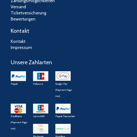
Zahlungsmöglichkeiten
Versand
Ticketversicherung
Bewertungen
Kontakt
Kontakt
Impressum
Unsere Zahlarten
Paypal
Vorkasse
Google Pay
(Payment Page
neu)
Kreditkarte
Lastschrift
Paypal Transaction
(Payment Page
neu)
Rechnung
Worldline